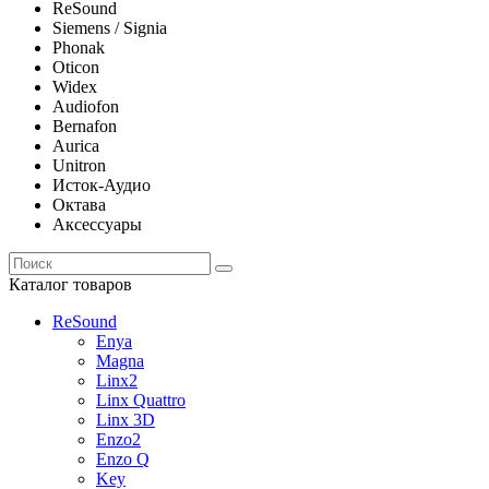
ReSound
Siemens / Signia
Phonak
Oticon
Widex
Audiofon
Bernafon
Aurica
Unitron
Исток-Аудио
Октава
Аксессуары
Каталог товаров
ReSound
Enya
Magna
Linx2
Linx Quattro
Linx 3D
Enzo2
Enzo Q
Key