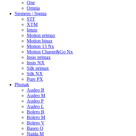
One
Omnia
Siemens / Signia
STF
XTM
Intuis
Motion primax
Motion binax
Motion 13 Nx
Motion Charge&Go Nx
Insio primax
Insio NX
Silk primax
Silk NX
Pure PX
Phonak
Audeo B
Audeo M
Audeo P
Audeo L
Bolero B
Bolero M
Bolero V
Baseo Q
Naida M