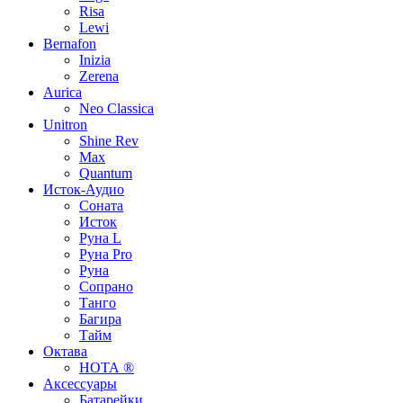
Risa
Lewi
Bernafon
Inizia
Zerena
Aurica
Neo Classica
Unitron
Shine Rev
Max
Quantum
Исток-Аудио
Соната
Исток
Руна L
Руна Pro
Руна
Сопрано
Танго
Багира
Тайм
Октава
НОТА ®
Аксессуары
Батарейки