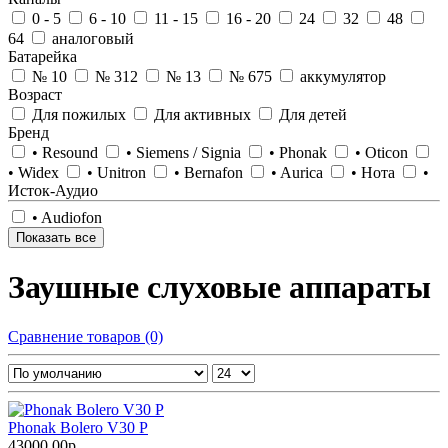
0 - 5
6 - 10
11 - 15
16 - 20
24
32
48
64
аналоговый
Батарейка
№ 10
№ 312
№ 13
№ 675
аккумулятор
Возраст
Для пожилых
Для активных
Для детей
Бренд
• Resound
• Siemens / Signia
• Phonak
• Oticon
• Widex
• Unitron
• Bernafon
• Aurica
• Нота
•
Исток-Аудио
• Audiofon
Показать все
Заушные слуховые аппараты
Сравнение товаров (0)
Phonak Bolero V30 P
43000.00р.