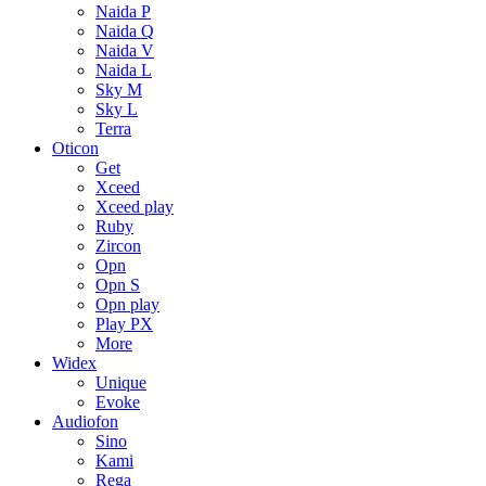
Naida P
Naida Q
Naida V
Naida L
Sky M
Sky L
Terra
Oticon
Get
Xceed
Xceed play
Ruby
Zircon
Opn
Opn S
Opn play
Play PX
More
Widex
Unique
Evoke
Audiofon
Sino
Kami
Rega