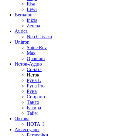
Risa
Lewi
Bernafon
Inizia
Zerena
Aurica
Neo Classica
Unitron
Shine Rev
Max
Quantum
Исток-Аудио
Соната
Исток
Руна L
Руна Pro
Руна
Сопрано
Танго
Багира
Тайм
Октава
НОТА ®
Аксессуары
Батарейки