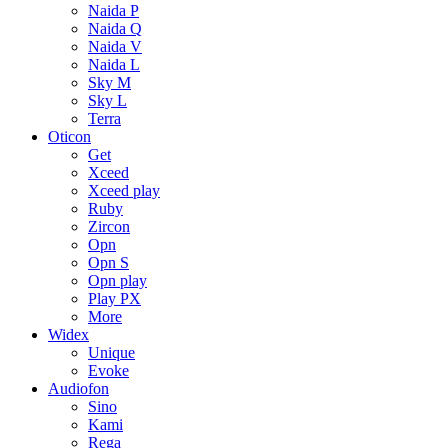
Naida P
Naida Q
Naida V
Naida L
Sky M
Sky L
Terra
Oticon
Get
Xceed
Xceed play
Ruby
Zircon
Opn
Opn S
Opn play
Play PX
More
Widex
Unique
Evoke
Audiofon
Sino
Kami
Rega