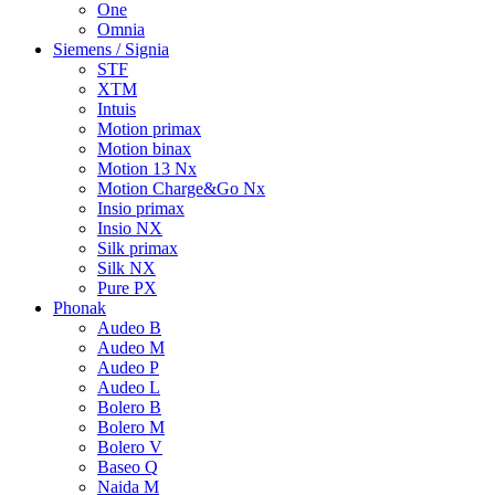
One
Omnia
Siemens / Signia
STF
XTM
Intuis
Motion primax
Motion binax
Motion 13 Nx
Motion Charge&Go Nx
Insio primax
Insio NX
Silk primax
Silk NX
Pure PX
Phonak
Audeo B
Audeo M
Audeo P
Audeo L
Bolero B
Bolero M
Bolero V
Baseo Q
Naida M