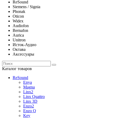
ReSound
Siemens / Signia
Phonak
Oticon
Widex
Audiofon
Bernafon
Aurica
Unitron
Исток-Аудио
Октава
Аксессуары
Каталог товаров
ReSound
Enya
Magna
Linx2
Linx Quattro
Linx 3D
Enzo2
Enzo Q
Key