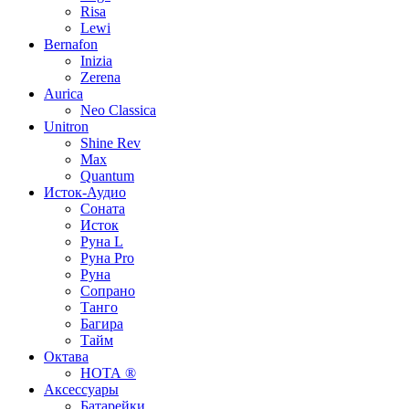
Risa
Lewi
Bernafon
Inizia
Zerena
Aurica
Neo Classica
Unitron
Shine Rev
Max
Quantum
Исток-Аудио
Соната
Исток
Руна L
Руна Pro
Руна
Сопрано
Танго
Багира
Тайм
Октава
НОТА ®
Аксессуары
Батарейки