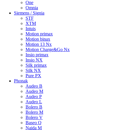
One
Omnia
Siemens / Signia
STF
XTM
Intuis
Motion primax
Motion binax
Motion 13 Nx
Motion Charge&Go Nx
Insio primax
Insio NX
Silk primax
Silk NX
Pure PX
Phonak
Audeo B
Audeo M
Audeo P
Audeo L
Bolero B
Bolero M
Bolero V
Baseo Q
Naida M