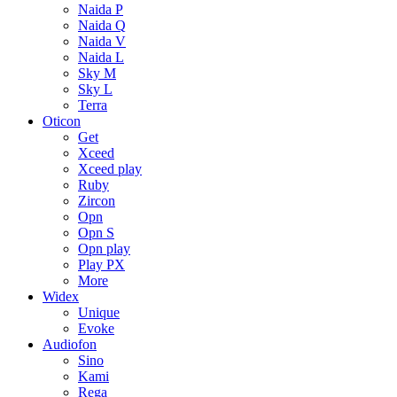
Naida P
Naida Q
Naida V
Naida L
Sky M
Sky L
Terra
Oticon
Get
Xceed
Xceed play
Ruby
Zircon
Opn
Opn S
Opn play
Play PX
More
Widex
Unique
Evoke
Audiofon
Sino
Kami
Rega