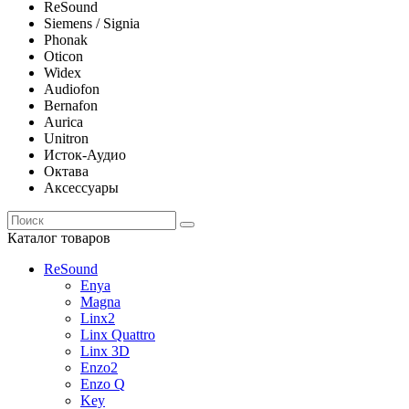
ReSound
Siemens / Signia
Phonak
Oticon
Widex
Audiofon
Bernafon
Aurica
Unitron
Исток-Аудио
Октава
Аксессуары
Каталог товаров
ReSound
Enya
Magna
Linx2
Linx Quattro
Linx 3D
Enzo2
Enzo Q
Key