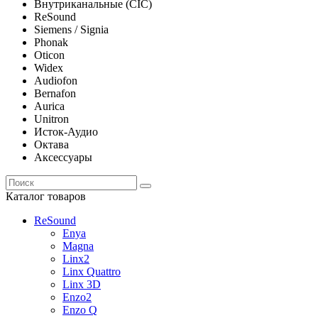
Внутриканальные (CIC)
ReSound
Siemens / Signia
Phonak
Oticon
Widex
Audiofon
Bernafon
Aurica
Unitron
Исток-Аудио
Октава
Аксессуары
Каталог товаров
ReSound
Enya
Magna
Linx2
Linx Quattro
Linx 3D
Enzo2
Enzo Q