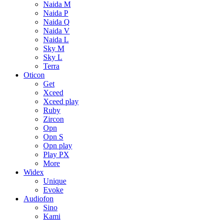
Naida M
Naida P
Naida Q
Naida V
Naida L
Sky M
Sky L
Terra
Oticon
Get
Xceed
Xceed play
Ruby
Zircon
Opn
Opn S
Opn play
Play PX
More
Widex
Unique
Evoke
Audiofon
Sino
Kami