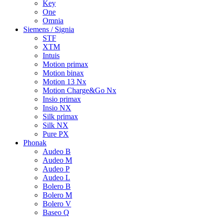
Key
One
Omnia
Siemens / Signia
STF
XTM
Intuis
Motion primax
Motion binax
Motion 13 Nx
Motion Charge&Go Nx
Insio primax
Insio NX
Silk primax
Silk NX
Pure PX
Phonak
Audeo B
Audeo M
Audeo P
Audeo L
Bolero B
Bolero M
Bolero V
Baseo Q