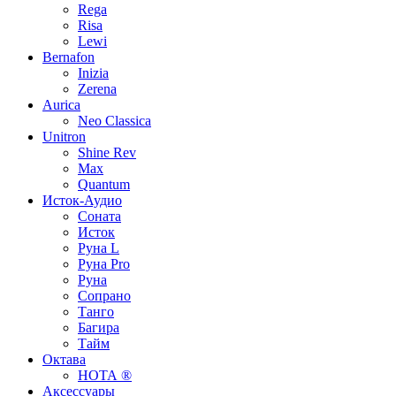
Rega
Risa
Lewi
Bernafon
Inizia
Zerena
Aurica
Neo Classica
Unitron
Shine Rev
Max
Quantum
Исток-Аудио
Соната
Исток
Руна L
Руна Pro
Руна
Сопрано
Танго
Багира
Тайм
Октава
НОТА ®
Аксессуары