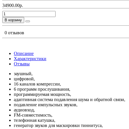
34900.00р.
В корзину
0 отзывов
Описание
Характеристики
Отзывы
заушный,
цифровой,
16 каналов компрессии,
6 программ прослушивания,
программируемая мощность,
адаптивная система подавления шума и обратной связи,
подавление импульсных звуков,
аудиовход,
FM-совместимость,
телефонная катушка,
генератор звуков для маскировки тиннитуса,