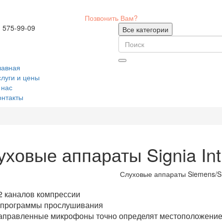
Позвонить Вам?
) 575-99-09
Все категории
лавная
слуги и цены
 нас
онтакты
ховые аппараты Signia Int
2 каналов компрессии
 программы прослушивания
аправленные микрофоны точно определят местоположение 