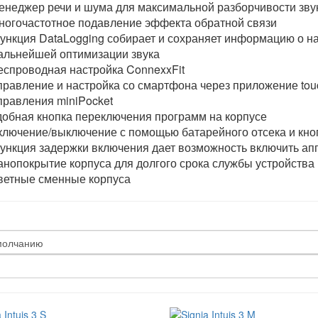
енеджер речи и шума для максимальной разборчивости зву
ногочастотное подавление эффекта обратной связи
ункция DataLogging собирает и сохраняет информацию о на
альнейшей оптимизации звука
еспроводная настройка ConnexxFit
правление и настройка со смартфона через приложение touc
правления miniPocket
добная кнопка переключения программ на корпусе
ключение/выключение с помощью батарейного отсека и кно
ункция задержки включения дает возможность включить аппа
анопокрытие корпуса для долгого срока службы устройства
ветные сменные корпуса