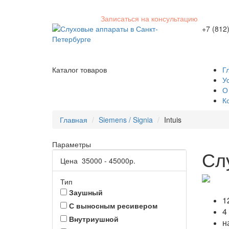
Записаться на консультацию
+7 (812
Каталог товаров
Г
У
О
К
Главная
Siemens / Signia
Intuis
Параметры
Слу
Цена
35000
-
45000
р.
Тип
Заушный
1
С выносным ресивером
4
Внутриушной
н