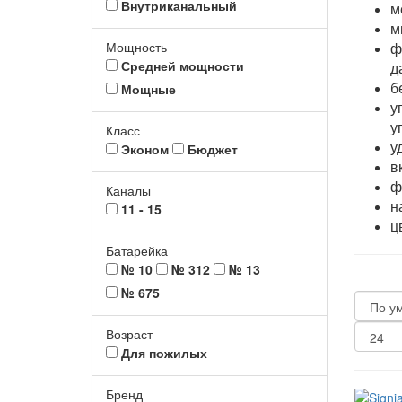
Внутриканальный
м
м
Мощность
ф
Средней мощности
д
б
Мощные
у
у
Класс
у
Эконом
Бюджет
в
ф
Каналы
н
11 - 15
ц
Батарейка
№ 10
№ 312
№ 13
№ 675
Возраст
Для пожилых
Бренд