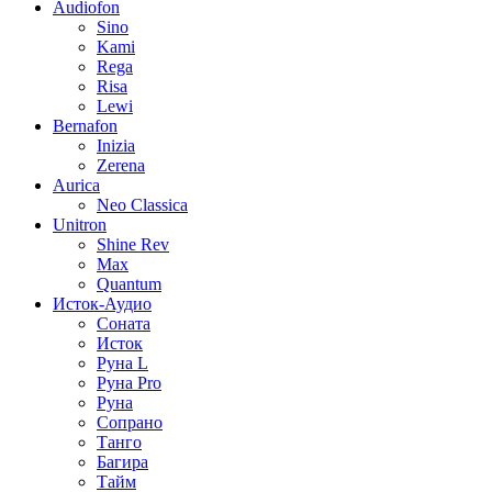
Audiofon
Sino
Kami
Rega
Risa
Lewi
Bernafon
Inizia
Zerena
Aurica
Neo Classica
Unitron
Shine Rev
Max
Quantum
Исток-Аудио
Соната
Исток
Руна L
Руна Pro
Руна
Сопрано
Танго
Багира
Тайм