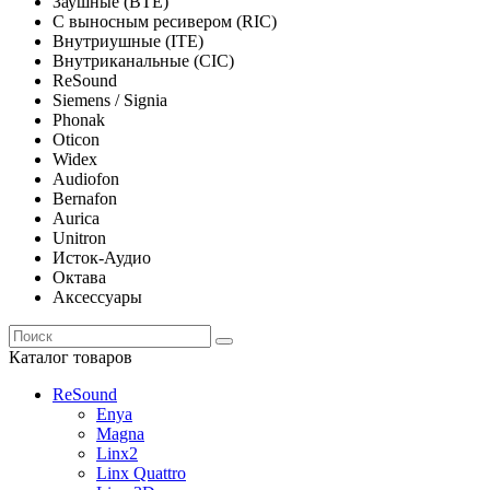
Заушные (BTE)
С выносным ресивером (RIC)
Внутриушные (ITE)
Внутриканальные (CIC)
ReSound
Siemens / Signia
Phonak
Oticon
Widex
Audiofon
Bernafon
Aurica
Unitron
Исток-Аудио
Октава
Аксессуары
Каталог товаров
ReSound
Enya
Magna
Linx2
Linx Quattro