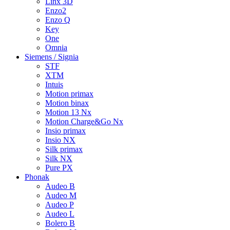
Linx 3D
Enzo2
Enzo Q
Key
One
Omnia
Siemens / Signia
STF
XTM
Intuis
Motion primax
Motion binax
Motion 13 Nx
Motion Charge&Go Nx
Insio primax
Insio NX
Silk primax
Silk NX
Pure PX
Phonak
Audeo B
Audeo M
Audeo P
Audeo L
Bolero B