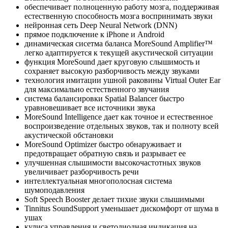
обеспечивает полноценную работу мозга, поддерживая
естественную способность мозга воспринимать звуки
нейронная сеть Deep Neural Network (DNN)
прямое подключение к iPhone и Android
динамическая сисетма баланса MoreSound Amplifier™
легко адаптируется к текущей акустической ситуации
функция MoreSound дает круговую слышимость и
сохраняет высокую разборчивость между звуками
технология имитации ушной раковины Virtual Outer Ear
для максимально естественного звучания
система балансировки Spatial Balancer быстро
уравновешивает все источники звука
MoreSound Intelligence дает как точное и естественное
воспроизведение отдельных звуков, так и полноту всей
акустической обстановки
MoreSound Optimizer быстро обнаруживает и
предотвращает обратную связь и разрывает ее
улучшенная слышимости высокочастотных звуков
увеличивает разборчивость речи
интеллектуальная многополосная система
шумоподавления
Soft Speech Booster делает тихие звуки слышимыми
Tinnitus SoundSupport уменьшает дискомфорт от шума в
ушах
кулиса управления и светодиодная индикация на