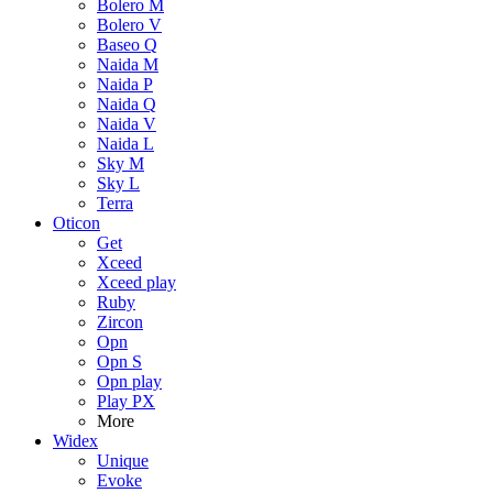
Bolero M
Bolero V
Baseo Q
Naida M
Naida P
Naida Q
Naida V
Naida L
Sky M
Sky L
Terra
Oticon
Get
Xceed
Xceed play
Ruby
Zircon
Opn
Opn S
Opn play
Play PX
More
Widex
Unique
Evoke