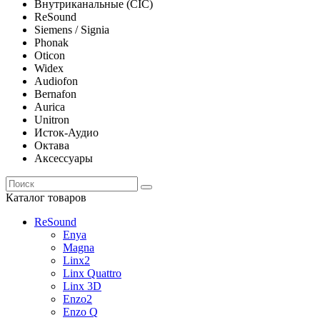
Внутриканальные (CIC)
ReSound
Siemens / Signia
Phonak
Oticon
Widex
Audiofon
Bernafon
Aurica
Unitron
Исток-Аудио
Октава
Аксессуары
Каталог товаров
ReSound
Enya
Magna
Linx2
Linx Quattro
Linx 3D
Enzo2
Enzo Q