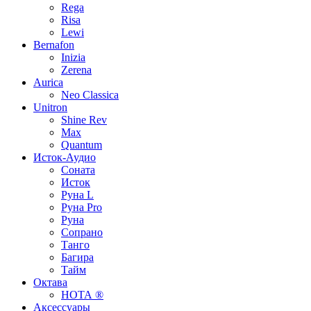
Rega
Risa
Lewi
Bernafon
Inizia
Zerena
Aurica
Neo Classica
Unitron
Shine Rev
Max
Quantum
Исток-Аудио
Соната
Исток
Руна L
Руна Pro
Руна
Сопрано
Танго
Багира
Тайм
Октава
НОТА ®
Аксессуары