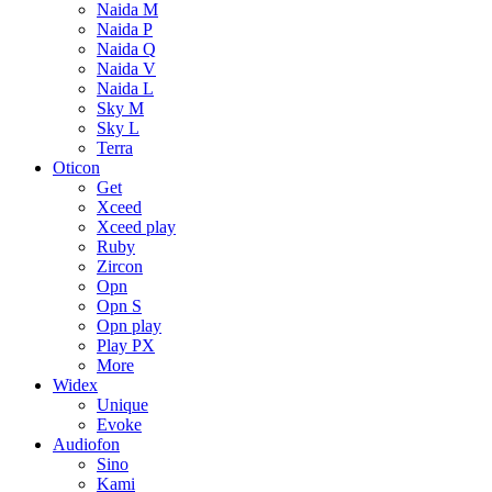
Naida M
Naida P
Naida Q
Naida V
Naida L
Sky M
Sky L
Terra
Oticon
Get
Xceed
Xceed play
Ruby
Zircon
Opn
Opn S
Opn play
Play PX
More
Widex
Unique
Evoke
Audiofon
Sino
Kami