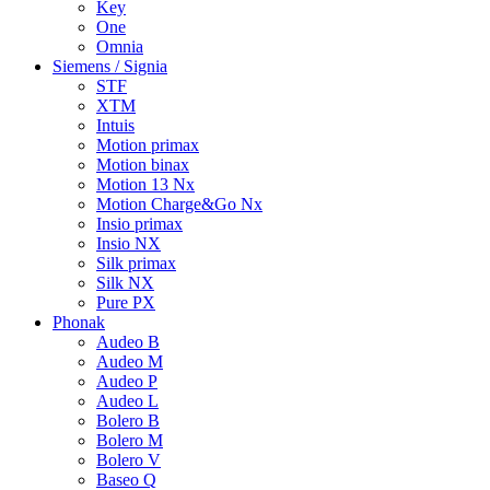
Key
One
Omnia
Siemens / Signia
STF
XTM
Intuis
Motion primax
Motion binax
Motion 13 Nx
Motion Charge&Go Nx
Insio primax
Insio NX
Silk primax
Silk NX
Pure PX
Phonak
Audeo B
Audeo M
Audeo P
Audeo L
Bolero B
Bolero M
Bolero V
Baseo Q