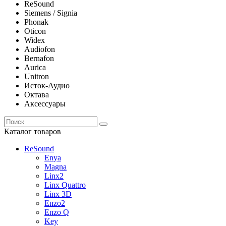
ReSound
Siemens / Signia
Phonak
Oticon
Widex
Audiofon
Bernafon
Aurica
Unitron
Исток-Аудио
Октава
Аксессуары
Каталог товаров
ReSound
Enya
Magna
Linx2
Linx Quattro
Linx 3D
Enzo2
Enzo Q
Key