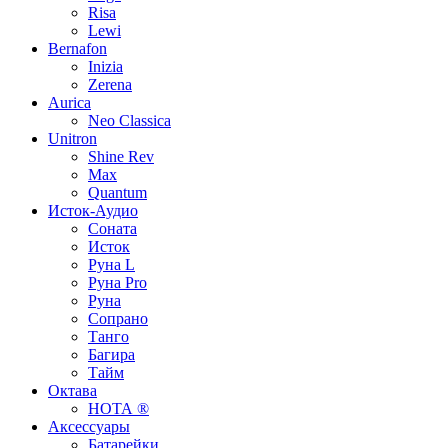
Risa
Lewi
Bernafon
Inizia
Zerena
Aurica
Neo Classica
Unitron
Shine Rev
Max
Quantum
Исток-Аудио
Соната
Исток
Руна L
Руна Pro
Руна
Сопрано
Танго
Багира
Тайм
Октава
НОТА ®
Аксессуары
Батарейки