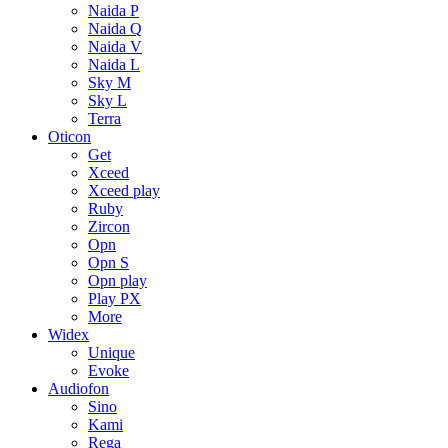
Naida P
Naida Q
Naida V
Naida L
Sky M
Sky L
Terra
Oticon
Get
Xceed
Xceed play
Ruby
Zircon
Opn
Opn S
Opn play
Play PX
More
Widex
Unique
Evoke
Audiofon
Sino
Kami
Rega