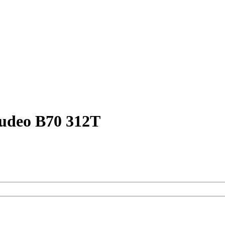
udeo B70 312T