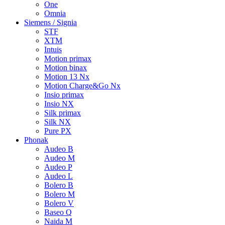
One
Omnia
Siemens / Signia
STF
XTM
Intuis
Motion primax
Motion binax
Motion 13 Nx
Motion Charge&Go Nx
Insio primax
Insio NX
Silk primax
Silk NX
Pure PX
Phonak
Audeo B
Audeo M
Audeo P
Audeo L
Bolero B
Bolero M
Bolero V
Baseo Q
Naida M