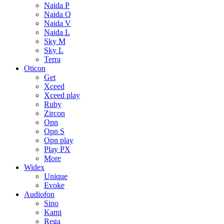
Naida P
Naida Q
Naida V
Naida L
Sky M
Sky L
Terra
Oticon
Get
Xceed
Xceed play
Ruby
Zircon
Opn
Opn S
Opn play
Play PX
More
Widex
Unique
Evoke
Audiofon
Sino
Kami
Rega