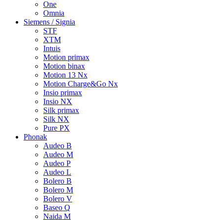
One
Omnia
Siemens / Signia
STF
XTM
Intuis
Motion primax
Motion binax
Motion 13 Nx
Motion Charge&Go Nx
Insio primax
Insio NX
Silk primax
Silk NX
Pure PX
Phonak
Audeo B
Audeo M
Audeo P
Audeo L
Bolero B
Bolero M
Bolero V
Baseo Q
Naida M