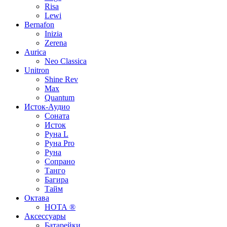
Risa
Lewi
Bernafon
Inizia
Zerena
Aurica
Neo Classica
Unitron
Shine Rev
Max
Quantum
Исток-Аудио
Соната
Исток
Руна L
Руна Pro
Руна
Сопрано
Танго
Багира
Тайм
Октава
НОТА ®
Аксессуары
Батарейки