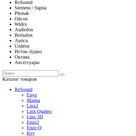
ReSound
Siemens / Signia
Phonak
Oticon
Widex
Audiofon
Bernafon
Aurica
Unitron
Исток-Аудио
Октава
Аксессуары
Каталог товаров
ReSound
Enya
Magna
Linx2
Linx Quattro
Linx 3D
Enzo2
Enzo Q
Key