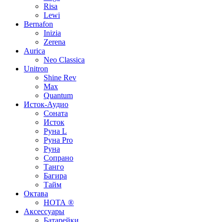
Risa
Lewi
Bernafon
Inizia
Zerena
Aurica
Neo Classica
Unitron
Shine Rev
Max
Quantum
Исток-Аудио
Соната
Исток
Руна L
Руна Pro
Руна
Сопрано
Танго
Багира
Тайм
Октава
НОТА ®
Аксессуары
Батарейки