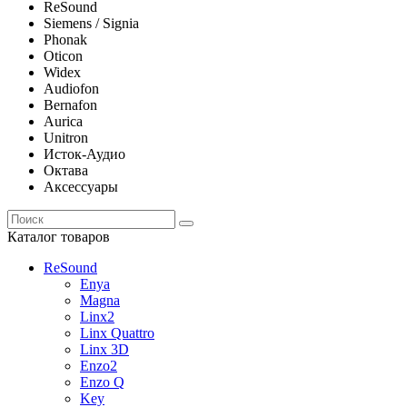
ReSound
Siemens / Signia
Phonak
Oticon
Widex
Audiofon
Bernafon
Aurica
Unitron
Исток-Аудио
Октава
Аксессуары
Каталог товаров
ReSound
Enya
Magna
Linx2
Linx Quattro
Linx 3D
Enzo2
Enzo Q
Key