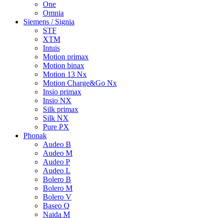
One
Omnia
Siemens / Signia
STF
XTM
Intuis
Motion primax
Motion binax
Motion 13 Nx
Motion Charge&Go Nx
Insio primax
Insio NX
Silk primax
Silk NX
Pure PX
Phonak
Audeo B
Audeo M
Audeo P
Audeo L
Bolero B
Bolero M
Bolero V
Baseo Q
Naida M