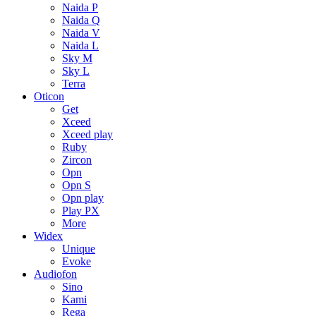
Naida P
Naida Q
Naida V
Naida L
Sky M
Sky L
Terra
Oticon
Get
Xceed
Xceed play
Ruby
Zircon
Opn
Opn S
Opn play
Play PX
More
Widex
Unique
Evoke
Audiofon
Sino
Kami
Rega