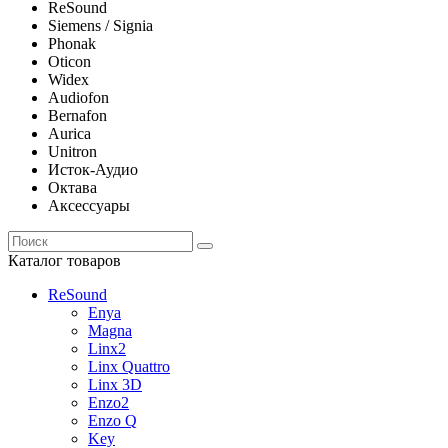
ReSound
Siemens / Signia
Phonak
Oticon
Widex
Audiofon
Bernafon
Aurica
Unitron
Исток-Аудио
Октава
Аксессуары
Каталог товаров
ReSound
Enya
Magna
Linx2
Linx Quattro
Linx 3D
Enzo2
Enzo Q
Key