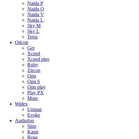
Naida P
Naida Q
Naida V
Naida L
Sky M
Sky L
Terra
Oticon
Get
Xceed
Xceed play
Ruby
Zircon
Opn
Opn S
Opn play
Play PX
More
Widex
Unique
Evoke
Audiofon
Sino
Kami
Rega