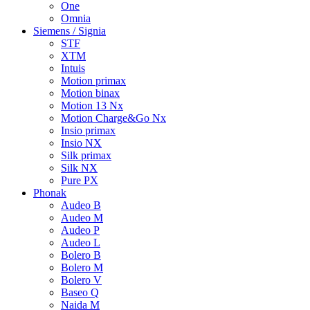
One
Omnia
Siemens / Signia
STF
XTM
Intuis
Motion primax
Motion binax
Motion 13 Nx
Motion Charge&Go Nx
Insio primax
Insio NX
Silk primax
Silk NX
Pure PX
Phonak
Audeo B
Audeo M
Audeo P
Audeo L
Bolero B
Bolero M
Bolero V
Baseo Q
Naida M