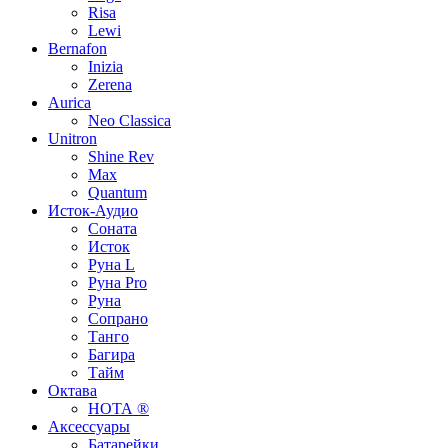
Risa
Lewi
Bernafon
Inizia
Zerena
Aurica
Neo Classica
Unitron
Shine Rev
Max
Quantum
Исток-Аудио
Соната
Исток
Руна L
Руна Pro
Руна
Сопрано
Танго
Багира
Тайм
Октава
НОТА ®
Аксессуары
Батарейки