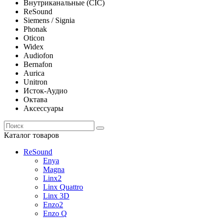
Внутриканальные (CIC)
ReSound
Siemens / Signia
Phonak
Oticon
Widex
Audiofon
Bernafon
Aurica
Unitron
Исток-Аудио
Октава
Аксессуары
Каталог товаров
ReSound
Enya
Magna
Linx2
Linx Quattro
Linx 3D
Enzo2
Enzo Q