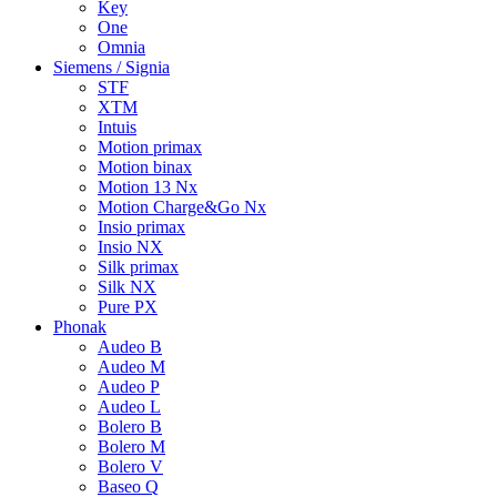
Key
One
Omnia
Siemens / Signia
STF
XTM
Intuis
Motion primax
Motion binax
Motion 13 Nx
Motion Charge&Go Nx
Insio primax
Insio NX
Silk primax
Silk NX
Pure PX
Phonak
Audeo B
Audeo M
Audeo P
Audeo L
Bolero B
Bolero M
Bolero V
Baseo Q