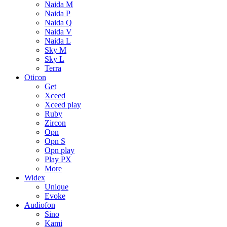
Naida M
Naida P
Naida Q
Naida V
Naida L
Sky M
Sky L
Terra
Oticon
Get
Xceed
Xceed play
Ruby
Zircon
Opn
Opn S
Opn play
Play PX
More
Widex
Unique
Evoke
Audiofon
Sino
Kami