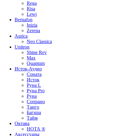
Rega
Risa
Lewi
Bernafon
Inizia
Zerena
Aurica
Neo Classica
Unitron
Shine Rev
Max
Quantum
Исток-Аудио
Соната
Исток
Руна L
Руна Pro
Руна
Сопрано
Танго
Багира
Тайм
Октава
НОТА ®
Аксессуары