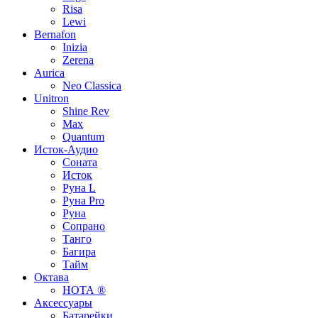
Risa
Lewi
Bernafon
Inizia
Zerena
Aurica
Neo Classica
Unitron
Shine Rev
Max
Quantum
Исток-Аудио
Соната
Исток
Руна L
Руна Pro
Руна
Сопрано
Танго
Багира
Тайм
Октава
НОТА ®
Аксессуары
Батарейки