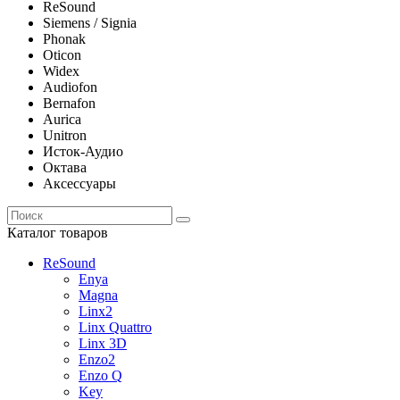
ReSound
Siemens / Signia
Phonak
Oticon
Widex
Audiofon
Bernafon
Aurica
Unitron
Исток-Аудио
Октава
Аксессуары
Каталог товаров
ReSound
Enya
Magna
Linx2
Linx Quattro
Linx 3D
Enzo2
Enzo Q
Key