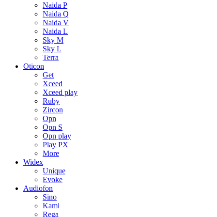
Naida P
Naida Q
Naida V
Naida L
Sky M
Sky L
Terra
Oticon
Get
Xceed
Xceed play
Ruby
Zircon
Opn
Opn S
Opn play
Play PX
More
Widex
Unique
Evoke
Audiofon
Sino
Kami
Rega