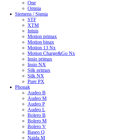
One
Omnia
Siemens / Signia
STF
XTM
Intuis
Motion primax
Motion binax
Motion 13 Nx
Motion Charge&Go Nx
Insio primax
Insio NX
Silk primax
Silk NX
Pure PX
Phonak
Audeo B
Audeo M
Audeo P
Audeo L
Bolero B
Bolero M
Bolero V
Baseo Q
Naida M