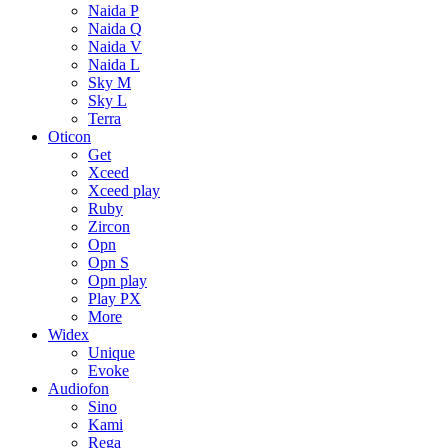
Naida P
Naida Q
Naida V
Naida L
Sky M
Sky L
Terra
Oticon
Get
Xceed
Xceed play
Ruby
Zircon
Opn
Opn S
Opn play
Play PX
More
Widex
Unique
Evoke
Audiofon
Sino
Kami
Rega