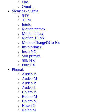
One
Omnia
Siemens / Signia
STF
XTM
Intuis
Motion primax
Motion binax
Motion 13 Nx
Motion Charge&Go Nx
Insio primax
Insio NX
Silk primax
Silk NX
Pure PX
Phonak
Audeo B
Audeo M
Audeo P
Audeo L
Bolero B
Bolero M
Bolero V
Baseo Q
Naida M