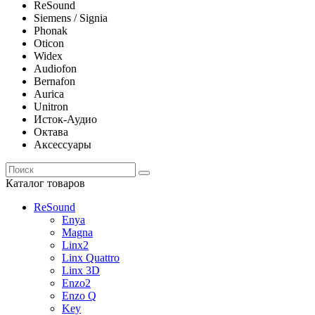
ReSound
Siemens / Signia
Phonak
Oticon
Widex
Audiofon
Bernafon
Aurica
Unitron
Исток-Аудио
Октава
Аксессуары
Каталог товаров
ReSound
Enya
Magna
Linx2
Linx Quattro
Linx 3D
Enzo2
Enzo Q
Key