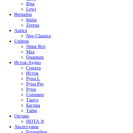
Risa
Lewi
Bernafon
Inizia
Zerena
Aurica
Neo Classica
Unitron
Shine Rev
Max
Quantum
Исток-Аудио
Соната
Исток
Руна L
Руна Pro
Руна
Сопрано
Танго
Багира
Тайм
Октава
НОТА ®
Аксессуары
Батарейки