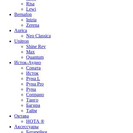
Risa
Lewi
Bernafon
Inizia
Zerena
Aurica
Neo Classica
Unitron
Shine Rev
Max
Quantum
Исток-Аудио
Соната
Исток
Руна L
Руна Pro
Руна
Сопрано
Танго
Багира
Тайм
Октава
НОТА ®
Аксессуары
Батарейки