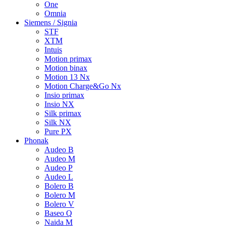
One
Omnia
Siemens / Signia
STF
XTM
Intuis
Motion primax
Motion binax
Motion 13 Nx
Motion Charge&Go Nx
Insio primax
Insio NX
Silk primax
Silk NX
Pure PX
Phonak
Audeo B
Audeo M
Audeo P
Audeo L
Bolero B
Bolero M
Bolero V
Baseo Q
Naida M