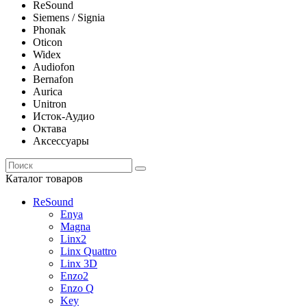
ReSound
Siemens / Signia
Phonak
Oticon
Widex
Audiofon
Bernafon
Aurica
Unitron
Исток-Аудио
Октава
Аксессуары
Каталог товаров
ReSound
Enya
Magna
Linx2
Linx Quattro
Linx 3D
Enzo2
Enzo Q
Key