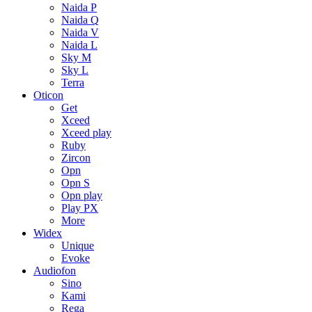
Naida P
Naida Q
Naida V
Naida L
Sky M
Sky L
Terra
Oticon
Get
Xceed
Xceed play
Ruby
Zircon
Opn
Opn S
Opn play
Play PX
More
Widex
Unique
Evoke
Audiofon
Sino
Kami
Rega