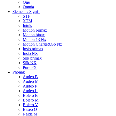
One
Omnia
Siemens / Signia
STF
XTM
Intuis
Motion primax
Motion binax
Motion 13 Nx
Motion Charge&Go Nx
Insio primax
Insio NX
Silk primax
Silk NX
Pure PX
Phonak
Audeo B
Audeo M
Audeo P
Audeo L
Bolero B
Bolero M
Bolero V
Baseo Q
Naida M