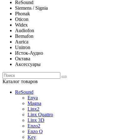
ReSound
Siemens / Signia
Phonak
Oticon
Widex
Audiofon
Bernafon
Aurica
Unitron
Исток-Аудио
Октава
Аксессуары
Каталог товаров
ReSound
Enya
Magna
Linx2
Linx Quattro
Linx 3D
Enzo2
Enzo Q
Key