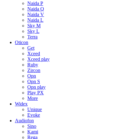
Naida P
Naida Q
Naida V
Naida L
Sky M
Sky L
Terra
Oticon
Get
Xceed
Xceed play
Ruby
Zircon
Opn
Opn S
Opn play
Play PX
More
Widex
Unique
Evoke
Audiofon
Sino
Kami
Rega