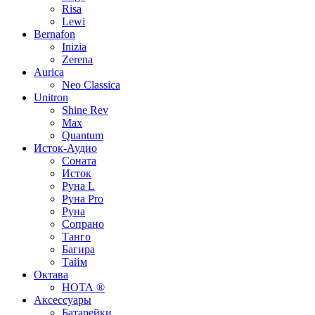
Risa
Lewi
Bernafon
Inizia
Zerena
Aurica
Neo Classica
Unitron
Shine Rev
Max
Quantum
Исток-Аудио
Соната
Исток
Руна L
Руна Pro
Руна
Сопрано
Танго
Багира
Тайм
Октава
НОТА ®
Аксессуары
Батарейки