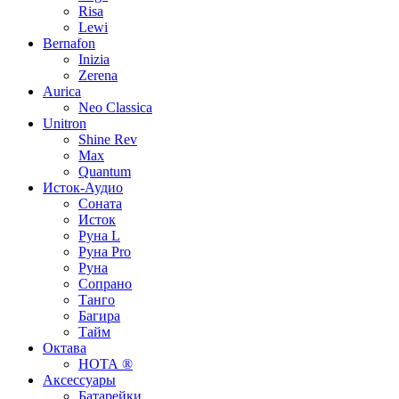
Risa
Lewi
Bernafon
Inizia
Zerena
Aurica
Neo Classica
Unitron
Shine Rev
Max
Quantum
Исток-Аудио
Соната
Исток
Руна L
Руна Pro
Руна
Сопрано
Танго
Багира
Тайм
Октава
НОТА ®
Аксессуары
Батарейки