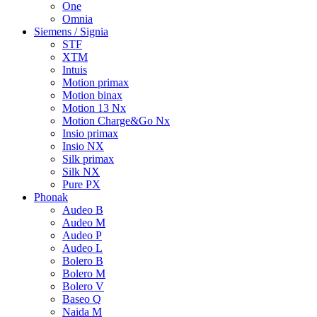
One
Omnia
Siemens / Signia
STF
XTM
Intuis
Motion primax
Motion binax
Motion 13 Nx
Motion Charge&Go Nx
Insio primax
Insio NX
Silk primax
Silk NX
Pure PX
Phonak
Audeo B
Audeo M
Audeo P
Audeo L
Bolero B
Bolero M
Bolero V
Baseo Q
Naida M