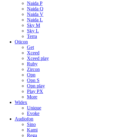
Naida P
Naida Q
Naida V
Naida L
Sky M
Sky L
Terra
Oticon
Get
Xceed
Xceed play
Ruby
Zircon
Opn
Opn S
Opn play
Play PX
More
Widex
Unique
Evoke
Audiofon
Sino
Kami
Rega