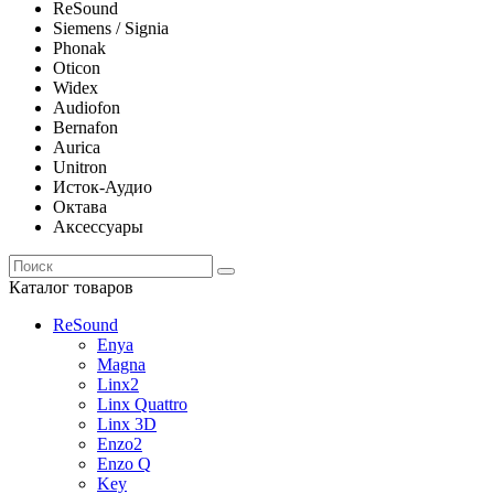
ReSound
Siemens / Signia
Phonak
Oticon
Widex
Audiofon
Bernafon
Aurica
Unitron
Исток-Аудио
Октава
Аксессуары
Каталог товаров
ReSound
Enya
Magna
Linx2
Linx Quattro
Linx 3D
Enzo2
Enzo Q
Key