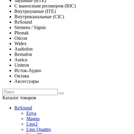
Заушные (BTE)
С выносным ресивером (RIC)
Внутриушные (ITE)
Внутриканальные (CIC)
ReSound
Siemens / Signia
Phonak
Oticon
Widex
Audiofon
Bernafon
Aurica
Unitron
Исток-Аудио
Октава
Аксессуары
Каталог товаров
ReSound
Enya
Magna
Linx2
Linx Quattro