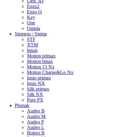
Linx 3D
Enzo2
Enzo Q
Key
One
Omnia
Siemens / Signia
STF
XTM
Intuis
Motion primax
Motion binax
Motion 13 Nx
Motion Charge&Go Nx
Insio primax
Insio NX
Silk primax
Silk NX
Pure PX
Phonak
Audeo B
Audeo M
Audeo P
Audeo L
Bolero B