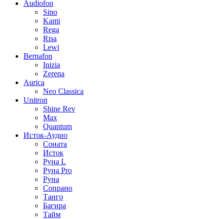
Audiofon
Sino
Kami
Rega
Risa
Lewi
Bernafon
Inizia
Zerena
Aurica
Neo Classica
Unitron
Shine Rev
Max
Quantum
Исток-Аудио
Соната
Исток
Руна L
Руна Pro
Руна
Сопрано
Танго
Багира
Тайм