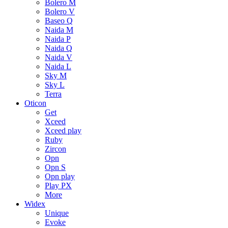
Bolero M
Bolero V
Baseo Q
Naida M
Naida P
Naida Q
Naida V
Naida L
Sky M
Sky L
Terra
Oticon
Get
Xceed
Xceed play
Ruby
Zircon
Opn
Opn S
Opn play
Play PX
More
Widex
Unique
Evoke