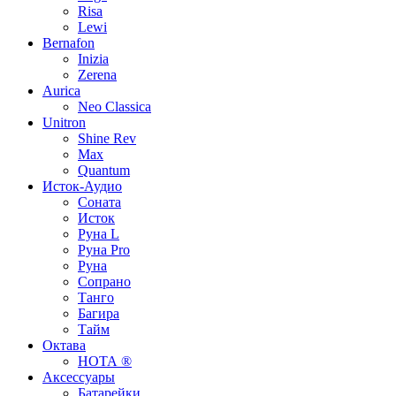
Risa
Lewi
Bernafon
Inizia
Zerena
Aurica
Neo Classica
Unitron
Shine Rev
Max
Quantum
Исток-Аудио
Соната
Исток
Руна L
Руна Pro
Руна
Сопрано
Танго
Багира
Тайм
Октава
НОТА ®
Аксессуары
Батарейки