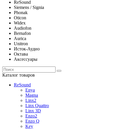
ReSound
Siemens / Signia
Phonak
Oticon
Widex
Audiofon
Bernafon
Aurica
Unitron
Исток-Аудио
Октава
Аксессуары
Каталог товаров
ReSound
Enya
Magna
Linx2
Linx Quattro
Linx 3D
Enzo2
Enzo Q
Key