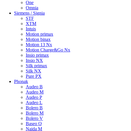
One
Omnia
Siemens / Signia
STF
XTM
Intuis
Motion primax
Motion binax
Motion 13 Nx
Motion Charge&Go Nx
Insio primax
Insio NX
Silk primax
Silk NX
Pure PX
Phonak
Audeo B
Audeo M
Audeo P
Audeo L
Bolero B
Bolero M
Bolero V
Baseo Q
Naida M