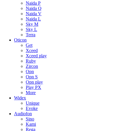
Naida P
Naida Q
Naida V
Naida L
Sky M
Sky L
Terra
Oticon
Get
Xceed
Xceed play
Ruby
Zircon
Opn
Opn S
Opn play
Play PX
More
Widex
Unique
Evoke
Audiofon
Sino
Kami
Rega