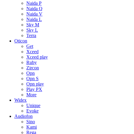
Naida P
Naida Q
Naida V
Naida L
Sky M
Sky L
Terra
Oticon
Get
Xceed
Xceed play
Ruby
Zircon
Opn
Opn S
Opn play
Play PX
More
Widex
Unique
Evoke
Audiofon
Sino
Kami
Rega