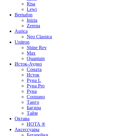
Risa
Lewi
Bernafon
Inizia
Zerena
Aurica
Neo Classica
Unitron
Shine Rev
Max
Quantum
Исток-Аудио
Соната
Исток
Руна L
Руна Pro
Руна
Сопрано
Танго
Багира
Тайм
Октава
НОТА ®
Аксессуары
Батарейки