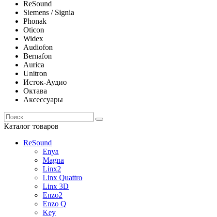
ReSound
Siemens / Signia
Phonak
Oticon
Widex
Audiofon
Bernafon
Aurica
Unitron
Исток-Аудио
Октава
Аксессуары
Каталог товаров
ReSound
Enya
Magna
Linx2
Linx Quattro
Linx 3D
Enzo2
Enzo Q
Key