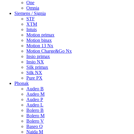
One
Omnia
Siemens / Signia
STF
XTM
Intuis
Motion primax
Motion binax
Motion 13 Nx
Motion Charge&Go Nx
Insio primax
Insio NX
Silk primax
Silk NX
Pure PX
Phonak
Audeo B
Audeo M
Audeo P
Audeo L
Bolero B
Bolero M
Bolero V
Baseo Q
Naida M