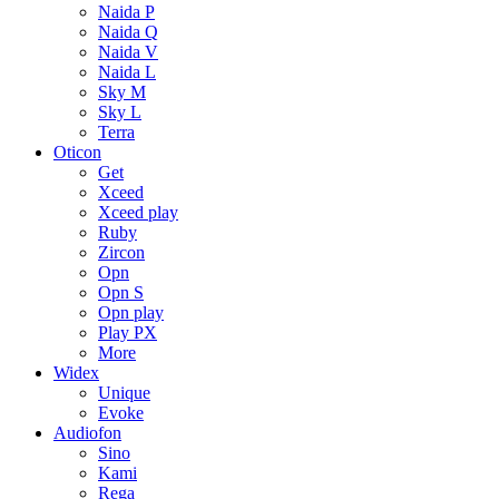
Naida P
Naida Q
Naida V
Naida L
Sky M
Sky L
Terra
Oticon
Get
Xceed
Xceed play
Ruby
Zircon
Opn
Opn S
Opn play
Play PX
More
Widex
Unique
Evoke
Audiofon
Sino
Kami
Rega