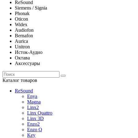
ReSound
Siemens / Signia
Phonak
Oticon
Widex
Audiofon
Bernafon
Aurica
Unitron
Исток-Аудио
Октава
Аксессуары
Каталог товаров
ReSound
Enya
Magna
Linx2
Linx Quattro
Linx 3D
Enzo2
Enzo Q
Key