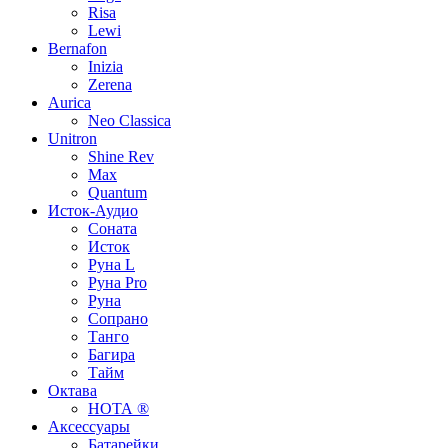
Risa
Lewi
Bernafon
Inizia
Zerena
Aurica
Neo Classica
Unitron
Shine Rev
Max
Quantum
Исток-Аудио
Соната
Исток
Руна L
Руна Pro
Руна
Сопрано
Танго
Багира
Тайм
Октава
НОТА ®
Аксессуары
Батарейки