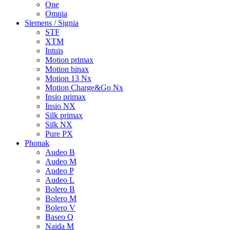
One
Omnia
Siemens / Signia
STF
XTM
Intuis
Motion primax
Motion binax
Motion 13 Nx
Motion Charge&Go Nx
Insio primax
Insio NX
Silk primax
Silk NX
Pure PX
Phonak
Audeo B
Audeo M
Audeo P
Audeo L
Bolero B
Bolero M
Bolero V
Baseo Q
Naida M