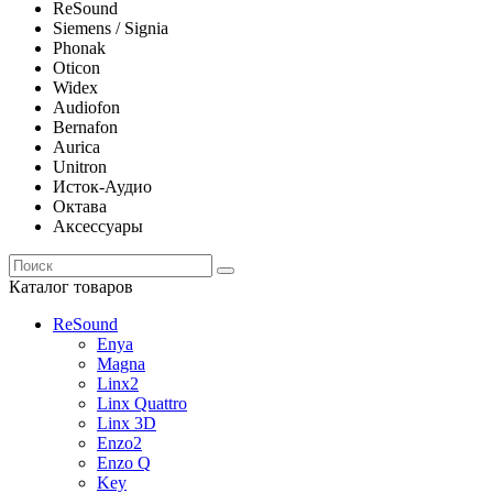
ReSound
Siemens / Signia
Phonak
Oticon
Widex
Audiofon
Bernafon
Aurica
Unitron
Исток-Аудио
Октава
Аксессуары
Каталог товаров
ReSound
Enya
Magna
Linx2
Linx Quattro
Linx 3D
Enzo2
Enzo Q
Key