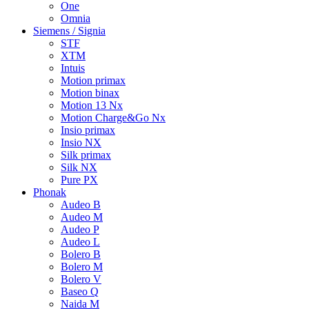
One
Omnia
Siemens / Signia
STF
XTM
Intuis
Motion primax
Motion binax
Motion 13 Nx
Motion Charge&Go Nx
Insio primax
Insio NX
Silk primax
Silk NX
Pure PX
Phonak
Audeo B
Audeo M
Audeo P
Audeo L
Bolero B
Bolero M
Bolero V
Baseo Q
Naida M