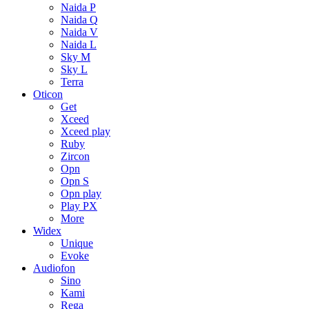
Naida P
Naida Q
Naida V
Naida L
Sky M
Sky L
Terra
Oticon
Get
Xceed
Xceed play
Ruby
Zircon
Opn
Opn S
Opn play
Play PX
More
Widex
Unique
Evoke
Audiofon
Sino
Kami
Rega