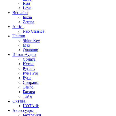
Risa
Lewi
Bernafon
Inizia
Zerena
Aurica
Neo Classica
Unitron
Shine Rev
Max
Quantum
Исток-Аудио
Соната
Исток
Руна L
Руна Pro
Руна
Сопрано
Танго
Багира
Тайм
Октава
НОТА ®
Аксессуары
Батарейки