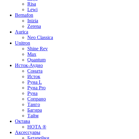
Risa
Lewi
Bernafon
Inizia
Zerena
Aurica
Neo Classica
Unitron
Shine Rev
Max
Quantum
Исток-Аудио
Соната
Исток
Руна L
Руна Pro
Руна
Сопрано
Танго
Багира
Тайм
Октава
НОТА ®
Аксессуары
Батарейки