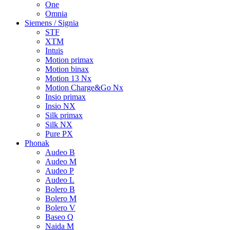
One
Omnia
Siemens / Signia
STF
XTM
Intuis
Motion primax
Motion binax
Motion 13 Nx
Motion Charge&Go Nx
Insio primax
Insio NX
Silk primax
Silk NX
Pure PX
Phonak
Audeo B
Audeo M
Audeo P
Audeo L
Bolero B
Bolero M
Bolero V
Baseo Q
Naida M