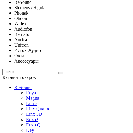
ReSound
Siemens / Signia
Phonak
Oticon
Widex
Audiofon
Bernafon
Aurica
Unitron
Исток-Аудио
Октава
Аксессуары
Каталог товаров
ReSound
Enya
Magna
Linx2
Linx Quattro
Linx 3D
Enzo2
Enzo Q
Key