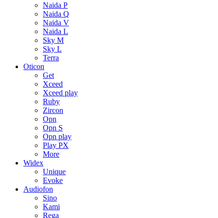
Naida P
Naida Q
Naida V
Naida L
Sky M
Sky L
Terra
Oticon
Get
Xceed
Xceed play
Ruby
Zircon
Opn
Opn S
Opn play
Play PX
More
Widex
Unique
Evoke
Audiofon
Sino
Kami
Rega