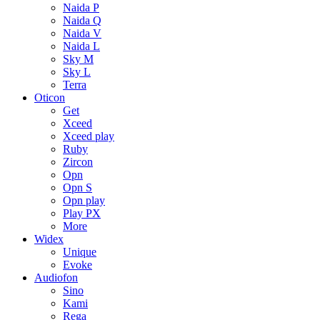
Naida P
Naida Q
Naida V
Naida L
Sky M
Sky L
Terra
Oticon
Get
Xceed
Xceed play
Ruby
Zircon
Opn
Opn S
Opn play
Play PX
More
Widex
Unique
Evoke
Audiofon
Sino
Kami
Rega