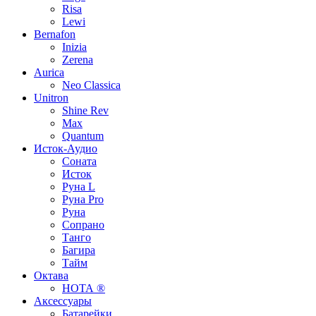
Risa
Lewi
Bernafon
Inizia
Zerena
Aurica
Neo Classica
Unitron
Shine Rev
Max
Quantum
Исток-Аудио
Соната
Исток
Руна L
Руна Pro
Руна
Сопрано
Танго
Багира
Тайм
Октава
НОТА ®
Аксессуары
Батарейки