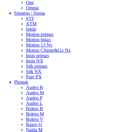
One
Omnia
Siemens / Signia
STF
XTM
Intuis
Motion primax
Motion binax
Motion 13 Nx
Motion Charge&Go Nx
Insio primax
Insio NX
Silk primax
Silk NX
Pure PX
Phonak
Audeo B
Audeo M
Audeo P
Audeo L
Bolero B
Bolero M
Bolero V
Baseo Q
Naida M