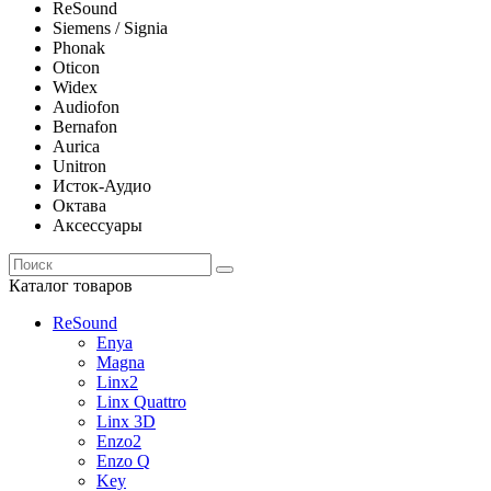
ReSound
Siemens / Signia
Phonak
Oticon
Widex
Audiofon
Bernafon
Aurica
Unitron
Исток-Аудио
Октава
Аксессуары
Каталог товаров
ReSound
Enya
Magna
Linx2
Linx Quattro
Linx 3D
Enzo2
Enzo Q
Key