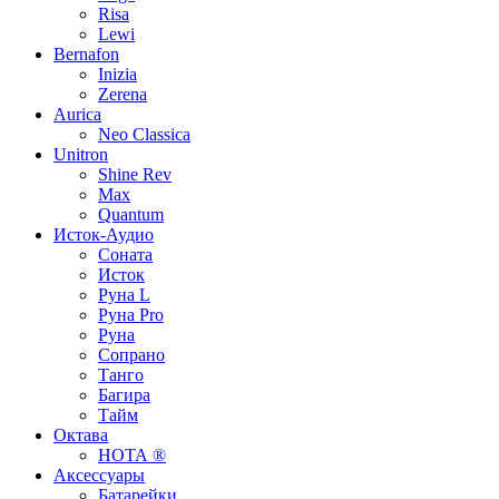
Risa
Lewi
Bernafon
Inizia
Zerena
Aurica
Neo Classica
Unitron
Shine Rev
Max
Quantum
Исток-Аудио
Соната
Исток
Руна L
Руна Pro
Руна
Сопрано
Танго
Багира
Тайм
Октава
НОТА ®
Аксессуары
Батарейки