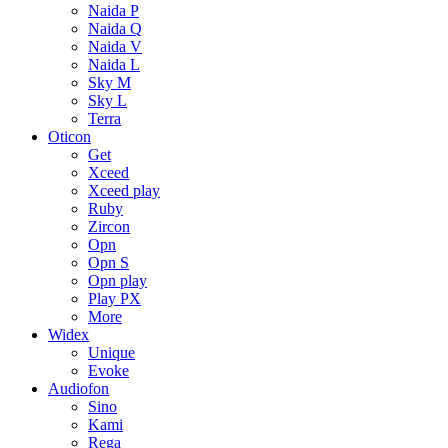
Naida P
Naida Q
Naida V
Naida L
Sky M
Sky L
Terra
Oticon
Get
Xceed
Xceed play
Ruby
Zircon
Opn
Opn S
Opn play
Play PX
More
Widex
Unique
Evoke
Audiofon
Sino
Kami
Rega