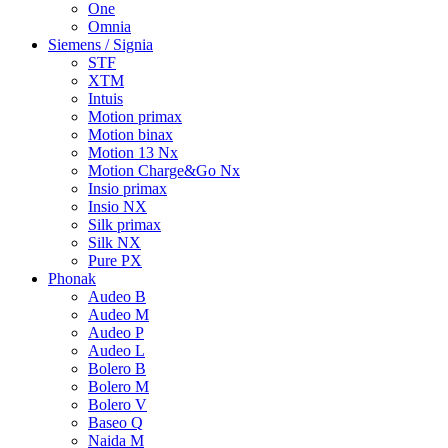
One
Omnia
Siemens / Signia
STF
XTM
Intuis
Motion primax
Motion binax
Motion 13 Nx
Motion Charge&Go Nx
Insio primax
Insio NX
Silk primax
Silk NX
Pure PX
Phonak
Audeo B
Audeo M
Audeo P
Audeo L
Bolero B
Bolero M
Bolero V
Baseo Q
Naida M