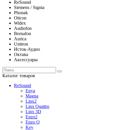
ReSound
Siemens / Signia
Phonak
Oticon
Widex
Audiofon
Bernafon
Aurica
Unitron
Исток-Аудио
Октава
Аксессуары
Каталог товаров
ReSound
Enya
Magna
Linx2
Linx Quattro
Linx 3D
Enzo2
Enzo Q
Key