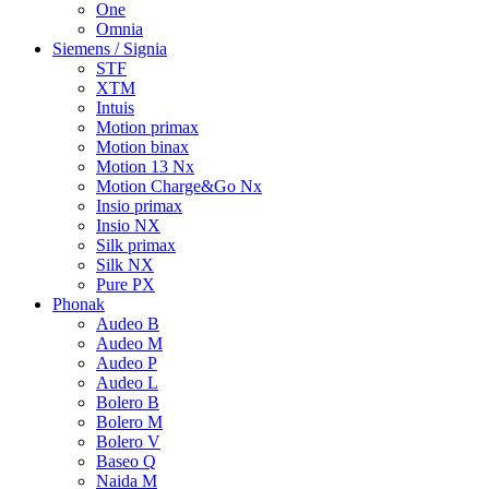
One
Omnia
Siemens / Signia
STF
XTM
Intuis
Motion primax
Motion binax
Motion 13 Nx
Motion Charge&Go Nx
Insio primax
Insio NX
Silk primax
Silk NX
Pure PX
Phonak
Audeo B
Audeo M
Audeo P
Audeo L
Bolero B
Bolero M
Bolero V
Baseo Q
Naida M