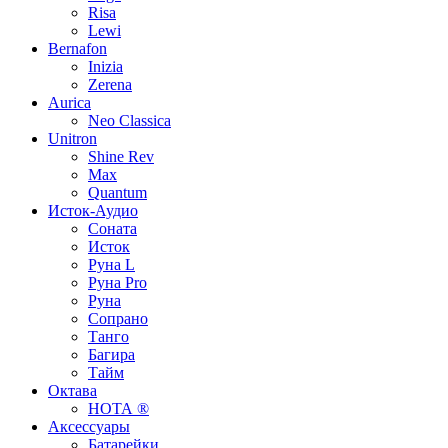
Risa
Lewi
Bernafon
Inizia
Zerena
Aurica
Neo Classica
Unitron
Shine Rev
Max
Quantum
Исток-Аудио
Соната
Исток
Руна L
Руна Pro
Руна
Сопрано
Танго
Багира
Тайм
Октава
НОТА ®
Аксессуары
Батарейки