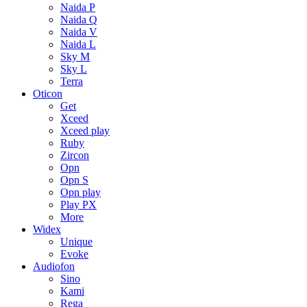
Naida P
Naida Q
Naida V
Naida L
Sky M
Sky L
Terra
Oticon
Get
Xceed
Xceed play
Ruby
Zircon
Opn
Opn S
Opn play
Play PX
More
Widex
Unique
Evoke
Audiofon
Sino
Kami
Rega