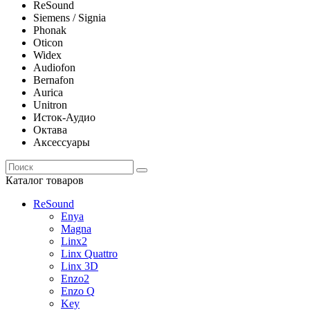
ReSound
Siemens / Signia
Phonak
Oticon
Widex
Audiofon
Bernafon
Aurica
Unitron
Исток-Аудио
Октава
Аксессуары
Каталог товаров
ReSound
Enya
Magna
Linx2
Linx Quattro
Linx 3D
Enzo2
Enzo Q
Key