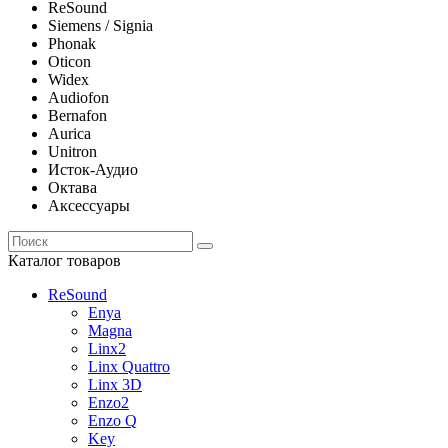
ReSound
Siemens / Signia
Phonak
Oticon
Widex
Audiofon
Bernafon
Aurica
Unitron
Исток-Аудио
Октава
Аксессуары
Каталог товаров
ReSound
Enya
Magna
Linx2
Linx Quattro
Linx 3D
Enzo2
Enzo Q
Key