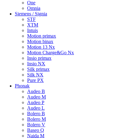
One
Omnia
Siemens / Signia
STF
XTM
Intuis
Motion primax
Motion binax
Motion 13 Nx
Motion Charge&Go Nx
Insio primax
Insio NX
Silk primax
Silk NX
Pure PX
Phonak
Audeo B
Audeo M
Audeo P
Audeo L
Bolero B
Bolero M
Bolero V
Baseo Q
Naida M