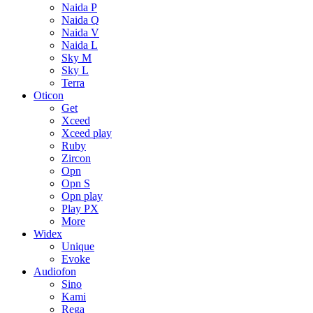
Naida P
Naida Q
Naida V
Naida L
Sky M
Sky L
Terra
Oticon
Get
Xceed
Xceed play
Ruby
Zircon
Opn
Opn S
Opn play
Play PX
More
Widex
Unique
Evoke
Audiofon
Sino
Kami
Rega