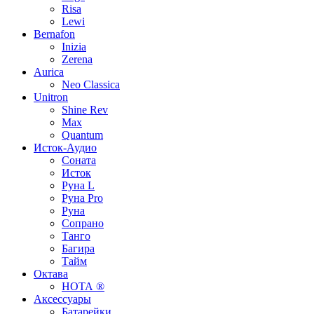
Risa
Lewi
Bernafon
Inizia
Zerena
Aurica
Neo Classica
Unitron
Shine Rev
Max
Quantum
Исток-Аудио
Соната
Исток
Руна L
Руна Pro
Руна
Сопрано
Танго
Багира
Тайм
Октава
НОТА ®
Аксессуары
Батарейки