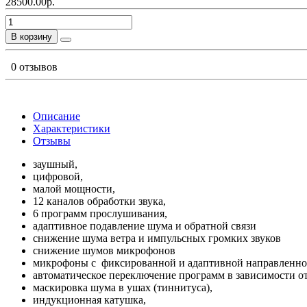
28500.00р.
В корзину
0 отзывов
Описание
Характеристики
Отзывы
заушный,
цифровой,
малой мощности,
12 каналов обработки звука,
6 программ прослушивания,
адаптивное подавление шума и обратной связи
снижение шума ветра и импульсных громких звуков
снижение шумов микрофонов
микрофоны с фиксированной и адаптивной направленно
автоматическое переключение программ в зависимости от
маскировка шума в ушах (тиннитуса),
индукционная катушка,