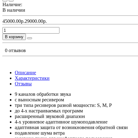
Наличие:
В наличии
45000.00р.
29000.00р.
В корзину
0 отзывов
Описание
Характеристики
Отзывы
9 каналов обработки звука
с выносным ресивером
три типа реcиверов разной мощности: S, M, P
до 4-х настраиваемых программ
расширенный звуковой диапазон
4-х уровневое адаптивное шумоподавление
адаптивная защита от возникновения обратной связи
подавление шума ветра