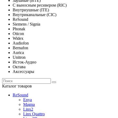
Заушные (BTE)
С выносным ресивером (RIC)
Внутриушные (ITE)
Внутриканальные (CIC)
ReSound
Siemens / Signia
Phonak
Oticon
Widex
Audiofon
Bernafon
Aurica
Unitron
Исток-Аудио
Октава
Аксессуары
Каталог товаров
ReSound
Enya
Magna
Linx2
Linx Quattro