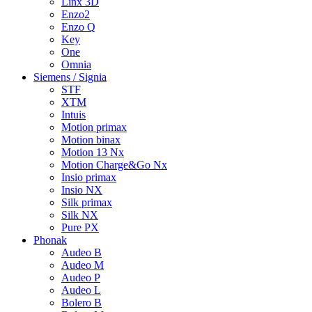
Linx 3D
Enzo2
Enzo Q
Key
One
Omnia
Siemens / Signia
STF
XTM
Intuis
Motion primax
Motion binax
Motion 13 Nx
Motion Charge&Go Nx
Insio primax
Insio NX
Silk primax
Silk NX
Pure PX
Phonak
Audeo B
Audeo M
Audeo P
Audeo L
Bolero B