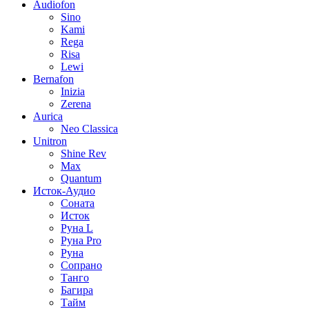
Audiofon
Sino
Kami
Rega
Risa
Lewi
Bernafon
Inizia
Zerena
Aurica
Neo Classica
Unitron
Shine Rev
Max
Quantum
Исток-Аудио
Соната
Исток
Руна L
Руна Pro
Руна
Сопрано
Танго
Багира
Тайм