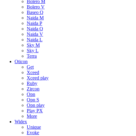
Bolero M
Bolero V
Baseo Q
Naida M
Naida P
Naida Q
Naida V
Naida L
Sky M
Sky L
Terra
Oticon
Get
Xceed
Xceed play
Ruby
Zircon
Opn
Opn S
Opn play
Play PX
More
Widex
Unique
Evoke