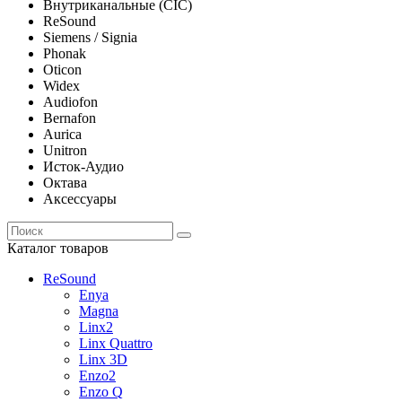
Внутриканальные (CIC)
ReSound
Siemens / Signia
Phonak
Oticon
Widex
Audiofon
Bernafon
Aurica
Unitron
Исток-Аудио
Октава
Аксессуары
Каталог товаров
ReSound
Enya
Magna
Linx2
Linx Quattro
Linx 3D
Enzo2
Enzo Q