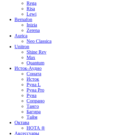
Rega
Risa
Lewi
Bernafon
Inizia
Zerena
Aurica
Neo Classica
Unitron
Shine Rev
Max
Quantum
Исток-Аудио
Соната
Исток
Руна L
Руна Pro
Руна
Сопрано
Танго
Багира
Тайм
Октава
НОТА ®
Аксессуары