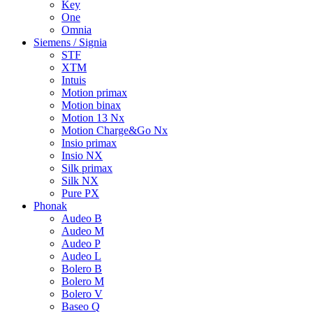
Key
One
Omnia
Siemens / Signia
STF
XTM
Intuis
Motion primax
Motion binax
Motion 13 Nx
Motion Charge&Go Nx
Insio primax
Insio NX
Silk primax
Silk NX
Pure PX
Phonak
Audeo B
Audeo M
Audeo P
Audeo L
Bolero B
Bolero M
Bolero V
Baseo Q