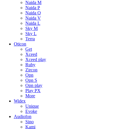
Naida M
Naida P
Naida Q
Naida V
Naida L
Sky M
Sky L
Terra
Oticon
Get
Xceed
Xceed play
Ruby
Zircon
Opn
Opn S
Opn play
Play PX
More
Widex
Unique
Evoke
Audiofon
Sino
Kami